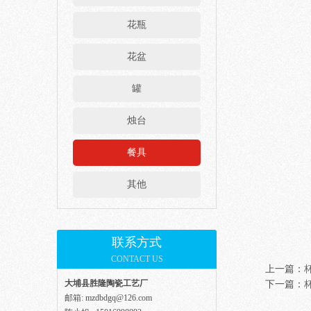
花瓶
花盆
罐
烛台
餐具
其他
联系方式
CONTACT US
上一篇：
大埔县胜隆陶瓷工艺厂
下一篇：
邮箱: mzdbdgq@126.com