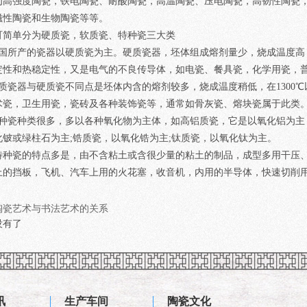
强度陶瓷，铁电陶瓷、耐酸陶瓷，高温陶瓷、压电陶瓷，高韧性陶瓷，电
磁性陶瓷和生物陶瓷等等。
简单分为硬质瓷，软质瓷、特种瓷三大类
所产的瓷器以硬质瓷为主。硬质瓷器，坯体组成熔剂量少，烧成温度高，在
定性和热稳定性，又是电气的不良传导体，如电瓷、餐具瓷，化学用瓷，
瓷器与硬质瓷不同点是坯体内含的熔剂较多，烧成温度稍低，在1300℃
术瓷，卫生用瓷，瓷砖及各种装饰瓷等，通常如骨灰瓷、熔块瓷属于此类
瓷种类很多，多以各种氧化物为主体，如高铝质瓷，它是以氧化铝为主，
化铍或绿柱石为主;锆质瓷，以氧化锆为主;钛质瓷，以氧化钛为主。
瓷的特点多是，由不含粘土或含很少量的粘土的制品，成型多用干压、
上的挡板，飞机、汽车上用的火花塞，收音机，内用的半导体，快速切削
陶瓷艺术与书法艺术的关系
没有了
讯
生产车间
陶瓷文化